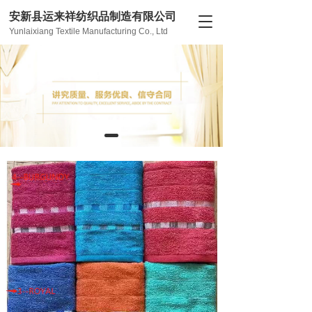
安新县运来祥纺织品制造有限公司
T
Yunlaixiang Textile Manufacturing Co., Ltd
o
g
g
l
e
n
a
v
i
g
a
t
i
o
n