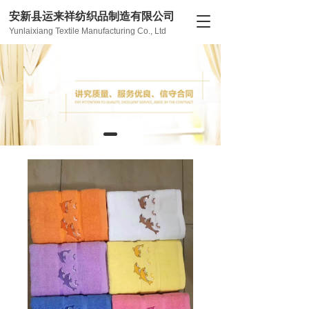
安新县运来祥纺织品制造有限公司
T
Yunlaixiang Textile Manufacturing Co., Ltd
o
g
g
l
e
n
a
v
i
g
a
t
i
o
n