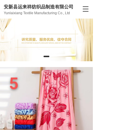
安新县运来祥纺织品制造有限公司
T
Yunlaixiang Textile Manufacturing Co., Ltd
o
g
g
l
e
n
a
v
i
g
a
t
i
o
n